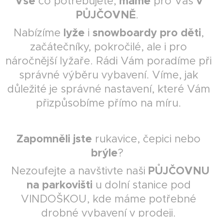
Vše
máme
v
co potřebujete,
pro Vás
PŮJČOVNĚ
.
lyže
snowboardy pro děti
Nabízíme
i
,
začátečníky, pokročilé, ale i pro
náročnější lyžaře. Rádi Vám poradíme při
správné výběru vybavení. Víme, jak
důležité je správné nastavení, které Vám
přizpůsobíme přímo na míru.
Zapomněli jste
rukavice, čepici nebo
brýle
?
PŮJČOVNU
Nezoufejte a navštivte naši
na parkovišti
u dolní stanice pod
VINDOŠKOU, kde máme potřebné
drobné vybavení v prodeji.